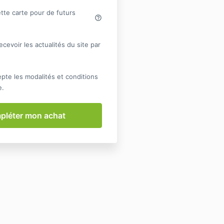
tte carte pour de futurs
help_outline
ecevoir les actualités du site par
ccepte les modalités et conditions
e.