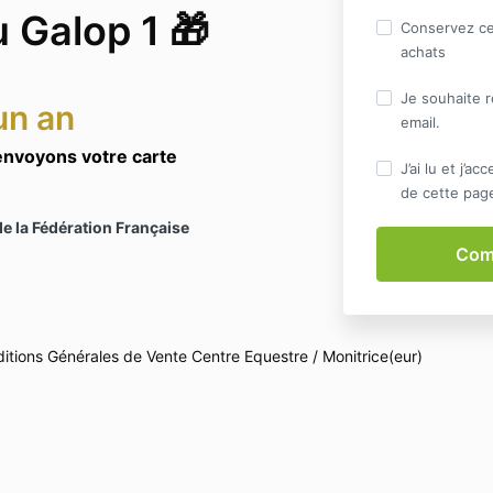
 Galop 1 🎁
Conservez ce
achats
Je souhaite r
un an
email.
envoyons votre carte
J’ai lu et j’a
de cette pag
e la Fédération Française
itions Générales de Vente
Centre Equestre / Monitrice(eur)