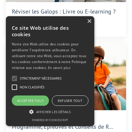
Réviser les Galops : Livre ou E-learning ?
Comparatif Complet 2025
×
Oct 02, 2025
Ce site Web utilise des
cookies
Notre site Web utilise des cookies pour
améliorer l'expérience utilisateur. En
utilisant notre site Web, vous acceptez tous
les cookies conformément à notre Politique
relative aux cookies.
En savoir plus
STRICTEMENT NÉCESSAIRES
NON CLASSIFIÉS
ACCEPTER TOUT
REFUSER TOUT
AFFICHER LES DÉTAILS
Galop 1 : Guide Complet 2025 -
POWERED BY COOKIESCRIPT
Programme, Épreuves et Conseils de R...