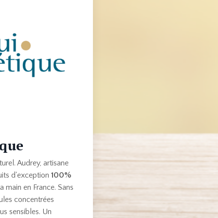
ique
urel. Audrey, artisane
uits d'exception
100%
 la main en France. Sans
mules concentrées
us sensibles. Un