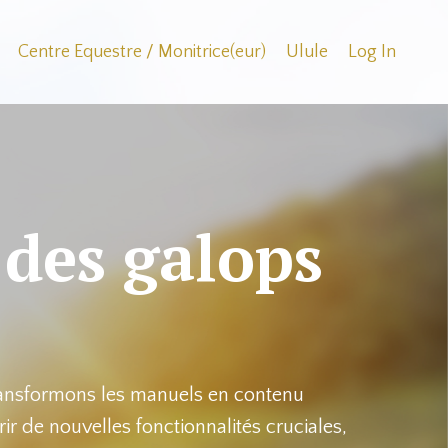
Centre Equestre / Monitrice(eur)
Ulule
Log In
 des galops
 transformons les manuels en contenu
ir de nouvelles fonctionnalités cruciales,