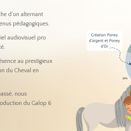
he d'un alternant
tenus pédagogiques.
el audiovisuel pro
té.
ésence au prestigieux
on du Cheval en
épassé, nous
oduction du Galop 6